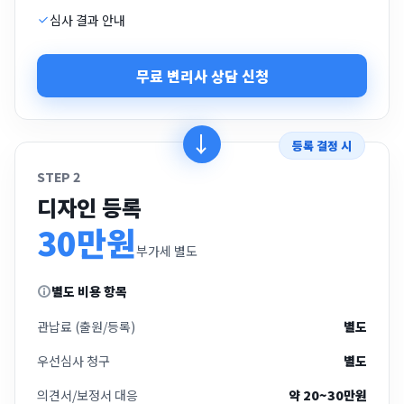
심사 결과 안내
무료 변리사 상담 신청
등록 결정 시
STEP 2
디자인 등록
30만원
부가세 별도
별도 비용 항목
관납료 (출원/등록)
별도
우선심사 청구
별도
의견서/보정서 대응
약 20~30만원