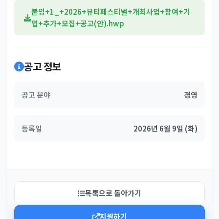
붙임+1_+2026+뷰티페스티벌+개최사업+참여+기
업+추가+모집+공고(안).hwp
공고 정보
공고 분야
경영
등록일
2026년 6월 9일 (화)
목록으로 돌아가기
지원하기