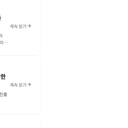
과
계속 읽기
의
용이
장한
계속 읽기
 진출
을