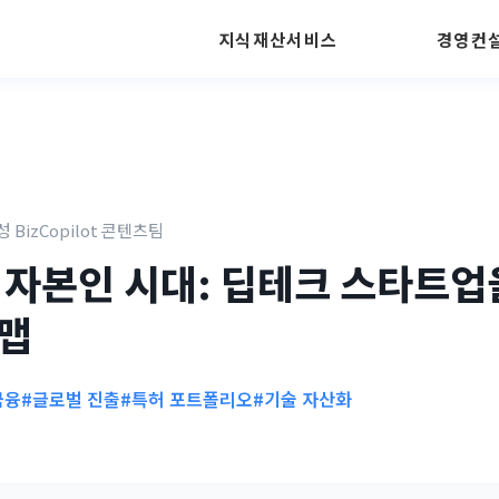
지식재산서비스
경영컨
성 BizCopilot 콘텐츠팀
 자본인 시대: 딥테크 스타트업을
드맵
금융
#글로벌 진출
#특허 포트폴리오
#기술 자산화