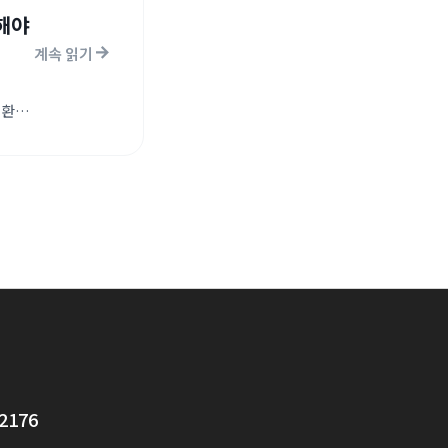
목해야
계속 읽기
전환
 유치의
장은
2176