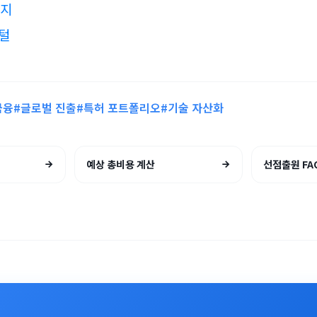
이지
털
금융
#글로벌 진출
#특허 포트폴리오
#기술 자산화
예상 총비용 계산
선점출원 FA