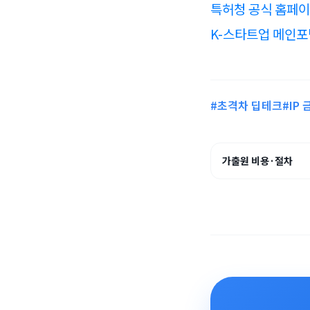
특허청 공식 홈페
K-스타트업 메인포
#초격차 딥테크
#IP 
가출원 비용·절차