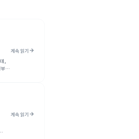
계속 읽기
데,
정부는
션 및
계속 읽기