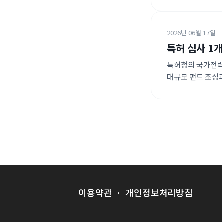
지원하고 있습니다.
특허 심사 분석과
2026년 06월 17일
특허 심사 1개
특허청의 국가전략
대규모 펀드 조성과
낮아졌습니다. 기
이용약관
·
개인정보처리방침