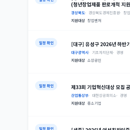
(청년창업제품 판로개척 지원
경상북도
경상북도경제진흥원
창
지원대상
창업벤처
일정 확인
[대구] 유성구 2026년 하
대구광역시
기초자치단체
경영
지원대상
소상공인
일정 확인
제33회 기업혁신대상 모집 
산업통상부
대한상공회의소
경영
지원대상
중소기업
일정 확인
[세종] 2026년 여성친화인증