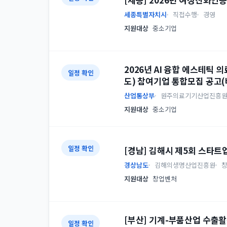
세종특별자치시
직접수행
경영
지원대상
중소기업
2026년 AI 융합 에스테틱
일정 확인
도) 참여기업 통합모집 공고
산업통상부
원주의료기기산업진흥
지원대상
중소기업
일정 확인
[경남] 김해시 제5회 스타트
경상남도
김해의생명산업진흥원
지원대상
창업벤처
[부산] 기계-부품산업 수출활
일정 확인