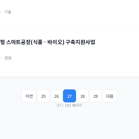
합
기술
특화형 스마트공장(식품ㆍ바이오) 구축지원사업
크
경영
이전
25
26
27
28
29
다음
27 / 185 페이지