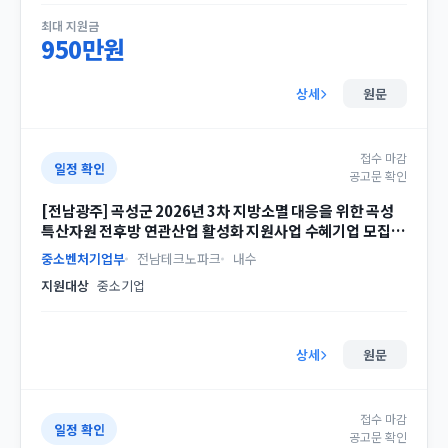
최대 지원금
950만원
상세
원문
접수 마감
일정 확인
공고문 확인
[전남광주] 곡성군 2026년 3차 지방소멸 대응을 위한 곡성
특산자원 전후방 연관산업 활성화 지원사업 수혜기업 모집
공고(시군구연고산업육성 협업프로젝트)
중소벤처기업부
전남테크노파크
내수
지원대상
중소기업
상세
원문
접수 마감
일정 확인
공고문 확인