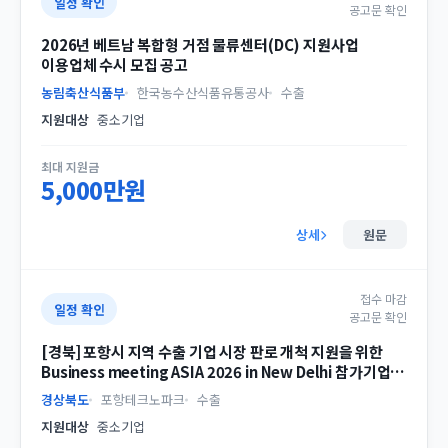
일정 확인
공고문 확인
2026년 베트남 복합형 거점 물류센터(DC) 지원사업
이용업체 수시 모집 공고
농림축산식품부
한국농수산식품유통공사
수출
지원대상
중소기업
최대 지원금
5,000만원
상세
원문
접수 마감
일정 확인
공고문 확인
[경북] 포항시 지역 수출 기업 시장 판로 개척 지원을 위한
Business meeting ASIA 2026 in New Delhi 참가기업
모집 공고
경상북도
포항테크노파크
수출
지원대상
중소기업