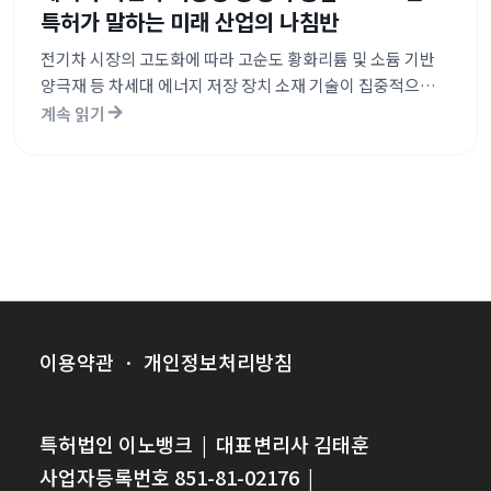
특허가 말하는 미래 산업의 나침반
전기차 시장의 고도화에 따라 고순도 황화리튬 및 소듐 기반
양극재 등 차세대 에너지 저장 장치 소재 기술이 집중적으로
출원되고 있습니다. 뉴럴 네트워크의 가속화 및 양자화 기술과
계속 읽기
함께 블록체인을 결합한 데이터 보안 및 효율적 처리 기술이
ICT 분야의 강세를 이끌고 있습니다. 자몽이나 단호박 껍질
유래 셀룰로오스를 활용한 생분해성 필름 제조와 같이 지속
가능한 친환경 신소재 개발이 구체적인 상용화 단계로
진입하고 있습니다.
이용약관
·
개인정보처리방침
특허법인 이노뱅크
|
대표변리사 김태훈
사업자등록번호 851-81-02176
|