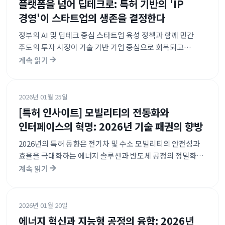
플랫폼을 넘어 딥테크로: 특허 기반의 'IP
경영'이 스타트업의 생존을 결정한다
정부의 AI 및 딥테크 중심 스타트업 육성 정책과 함께 민간
주도의 투자 시장이 기술 기반 기업 중심으로 회복되고
있습니다. 특히 플랫폼 서비스에서 기술 인프라로 투자의
계속 읽기
무게중심이 이동하며, 이에 따른 강력한 지식재산 보호 체계
구축이 강조되는 추세입니다. 특허청의 AI 기반 행정 시스템과
전략적 IP 지원은 스타트업의 글로벌 진출을 위한 필수적인
2026년 01월 25일
안전망 역할을 하고 있습니다.
[특허 인사이트] 모빌리티의 전동화와
인터페이스의 혁명: 2026년 기술 패권의 향방
2026년의 특허 동향은 전기차 및 수소 모빌리티의 안전성과
효율을 극대화하는 에너지 솔루션과 반도체 공정의 정밀화가
주도하고 있습니다. 특히 뇌-컴퓨터 인터페이스(BCI)와 증강
계속 읽기
현실(AR)의 결합과 같은 초연결 인터페이스 기술의 약진이
두드러집니다. 또한 산업 전반에 걸친 블록체인 기반 데이터
관리와 AI 최적화 기술이 제조, 물류, 농업 시스템의 디지털
2026년 01월 20일
전환을 가속화하고 있음을 보여줍니다.
에너지 혁신과 지능형 공정의 융합: 2026년