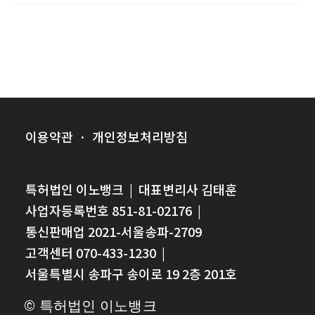
구축 및 탄소 저감형 친환경 소재 기술이 핵심 혁신 축을
형성하고 있습니다. 디지털 콘텐츠 보안과 마이크로바이옴
기반의 정밀 의료 기술 역시 미래 산업의 주요한 한 축으로
자리 잡고 있는 추세입니다.
이용약관
·
개인정보처리방침
특허법인 이노뱅크
|
대표변리사 김태훈
사업자등록번호 851-81-02176
|
통신판매업 2021-서울송파-2709
고객센터 070-433-1230
|
서울특별시 송파구 송이로 19 2층 201호
© 특허법인 이노뱅크