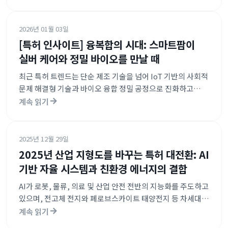
진단, 그리고 V2X 통신 기반의 자율운항/주행 시스템 등
지능형 관리 솔루션의 출원이 급증하고 있습니다. 또한 탄소
포집 및 폐기물 재생과 같은 친환경 기술이 제조 공정 전반에
2026년 01월 03일
결합되며 ESG 중심의 기술 혁신이 뚜렷하게 나타나고
[특허 인사이트] 융복합의 시대: 스마트팜이
있습니다.
실버 케어와 정밀 바이오를 만날 때
최근 특허 트렌드는 단순 제조 기술을 넘어 IoT 기반의 사회적
문제 해결형 기술과 바이오 융합 정밀 공정으로 진화하고
있습니다.\n특히 고령화 대응을 위한 헬스케어 시스템과
계속 읽기
농업의 결합, 그리고 생산 효율을 극대화하는 비접촉 정밀
제어 장치 기술이 두드러집니다.\n이는 기술 간 경계를
허무는 융복합 솔루션이 미래 산업의 핵심 경쟁력으로
2025년 12월 29일
부상하고 있음을 시사합니다.
2025년 산업 지형도를 바꾸는 특허 대전환: AI
기반 자율 시스템과 친환경 에너지의 결합
AI가 로봇, 물류, 의료 및 산업 안전 전반의 지능화를 주도하고
있으며, 전고체 전지와 페로브스카이트 태양전지 등 차세대
에너지 기술의 출원이 집중되고 있습니다. 또한 자율주행
계속 읽기
드론과 무인 운반차(AGV)를 활용한 지능형 모빌리티 인프라