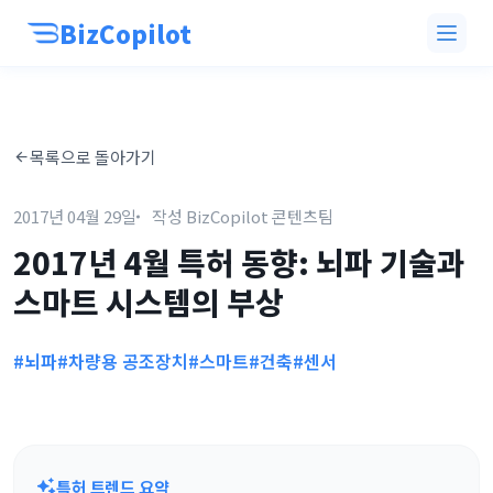
BizCopilot
목록으로 돌아가기
2017년 04월 29일
작성 BizCopilot 콘텐츠팀
2017년 4월 특허 동향: 뇌파 기술과
스마트 시스템의 부상
#뇌파
#차량용 공조장치
#스마트
#건축
#센서
특허 트렌드 요약