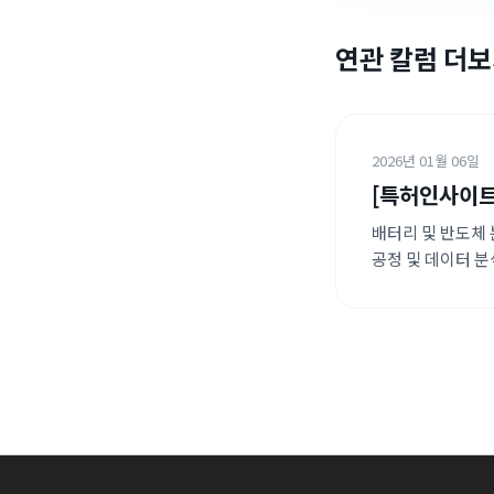
연관 칼럼 더
2026년 01월 06일
[특허인사이트]
배터리 및 반도체 
공정 및 데이터 
차세대 에너지 저
두드러지게 나타납
시스템 등 소프트