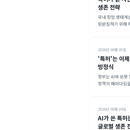
생존 전략
국내 창업 생태계
뒷받침하기 위해 특
내수 시장의 한계
글로벌 진출 지원
2026년 08월 05일
'특허'는 이
방정식
정부는 AI와 로봇
정책의 패러다임을 
글로벌 빅테크 기업
시장 진출을 전폭
2026년 08월 04일
AI가 쓴 특허
글로벌 생존 