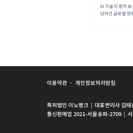
AI 기술의 법적 
넘어선 글로벌 영
체계적인 R&D 
이용약관
·
개인정보처리방침
특허법인 이노뱅크
|
대표변리사 김태
통신판매업 2021-서울송파-2709
|
서