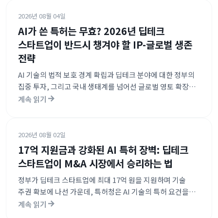
2026년 08월 04일
AI가 쓴 특허는 무효? 2026년 딥테크
스타트업이 반드시 챙겨야 할 IP-글로벌 생존
전략
AI 기술의 법적 보호 경계 확립과 딥테크 분야에 대한 정부의
집중 투자, 그리고 국내 생태계를 넘어선 글로벌 영토 확장
전략이 핵심입니다. 발명자의 인적 기여도 입증이 필수화됨에
계속 읽기
따라 체계적인 R&D 관리와 함께 글로벌 펀드를 활용한 조기
해외 진출이 중요해지고 있습니다.
2026년 08월 02일
17억 지원금과 강화된 AI 특허 장벽: 딥테크
스타트업이 M&A 시장에서 승리하는 법
정부가 딥테크 스타트업에 최대 17억 원을 지원하며 기술
주권 확보에 나선 가운데, 특허청은 AI 기술의 특허 요건을
강화하여 기술의 질적 고도화를 요구하고 있습니다. 동시에
계속 읽기
투자 시장은 IPO 대신 M&A를 통한 회수 전략으로 빠르게