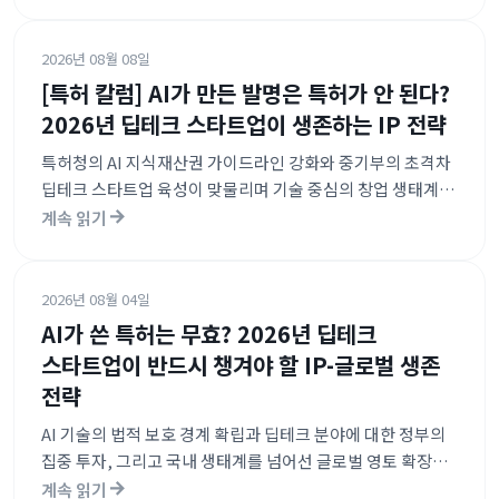
확대로 인해 IP가 단순 기술 보호를 넘어 기업의 자금
유동성을 결정하는 핵심 자산으로 자리 잡았습니다.
2026년 08월 08일
[특허 칼럼] AI가 만든 발명은 특허가 안 된다?
2026년 딥테크 스타트업이 생존하는 IP 전략
특허청의 AI 지식재산권 가이드라인 강화와 중기부의 초격차
딥테크 스타트업 육성이 맞물리며 기술 중심의 창업 생태계가
공고해지고 있습니다. 특히 발명자의 인적 기여도를 엄격히
계속 읽기
심사하는 기조와 더불어, 글로벌 진출을 위한 유니콘 브릿지
등 대규모 자금 지원 정책이 신설되어 기술력과 시장성을
동시에 요구하는 환경이 조성되었습니다.
2026년 08월 04일
AI가 쓴 특허는 무효? 2026년 딥테크
스타트업이 반드시 챙겨야 할 IP-글로벌 생존
전략
AI 기술의 법적 보호 경계 확립과 딥테크 분야에 대한 정부의
집중 투자, 그리고 국내 생태계를 넘어선 글로벌 영토 확장
전략이 핵심입니다. 발명자의 인적 기여도 입증이 필수화됨에
계속 읽기