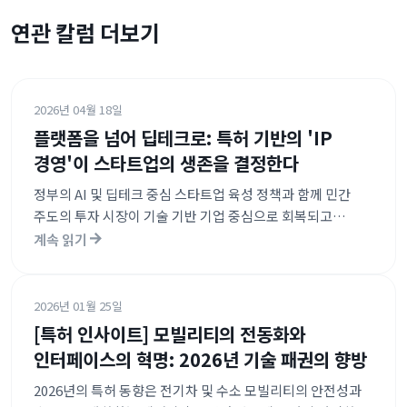
연관 칼럼 더보기
2026년 04월 18일
플랫폼을 넘어 딥테크로: 특허 기반의 'IP
경영'이 스타트업의 생존을 결정한다
정부의 AI 및 딥테크 중심 스타트업 육성 정책과 함께 민간
주도의 투자 시장이 기술 기반 기업 중심으로 회복되고
있습니다. 특히 플랫폼 서비스에서 기술 인프라로 투자의
계속 읽기
무게중심이 이동하며, 이에 따른 강력한 지식재산 보호 체계
구축이 강조되는 추세입니다. 특허청의 AI 기반 행정 시스템과
전략적 IP 지원은 스타트업의 글로벌 진출을 위한 필수적인
2026년 01월 25일
안전망 역할을 하고 있습니다.
[특허 인사이트] 모빌리티의 전동화와
인터페이스의 혁명: 2026년 기술 패권의 향방
2026년의 특허 동향은 전기차 및 수소 모빌리티의 안전성과