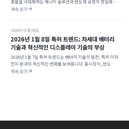
효율을 극대화하는 에너지 솔루션과 반도체 공정의 정밀화가
주도하고 있습니다. 특히 뇌-컴퓨터 인터페이스(BCI)와 증강
계속 읽기
현실(AR)의 결합과 같은 초연결 인터페이스 기술의 약진이
두드러집니다. 또한 산업 전반에 걸친 블록체인 기반 데이터
관리와 AI 최적화 기술이 제조, 물류, 농업 시스템의 디지털
2026년 01월 06일
전환을 가속화하고 있음을 보여줍니다.
2026년 1월 8일 특허 트렌드: 차세대 배터리
기술과 혁신적인 디스플레이 기술의 부상
2026년 1월 7일 특허 트렌드는 배터리 기술의 발전, 특히 이차
전지 분야의 혁신적인 변화를 보여줍니다. 표시장치, 반도체
기술 관련 특허 출원도 활발하며, 새로운 조성물 개발에 대한
계속 읽기
연구가 두드러집니다. 이러한 기술들은 모빌리티, 에너지
저장, 디스플레이 기술 발전에 기여할 것으로 예상됩니다.